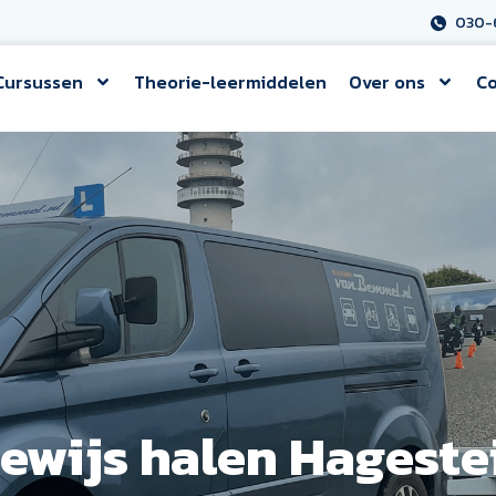
030-
Cursussen
Theorie-leermiddelen
Over ons
Co
ewijs halen Hageste