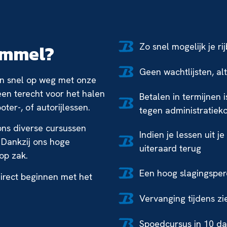
emmel?
Zo snel mogelijk je ri
Geen wachtlijsten, al
 en snel op weg met onze
leen terecht voor het halen
Betalen in termijnen 
ter-, of autorijlessen.
tegen administratiek
 ons diverse cursussen
Indien je lessen uit j
. Dankzij ons hoge
uiteraard terug
 op zak.
Een hoog slagingspe
irect beginnen met het
Vervanging tijdens zi
Spoedcursus in 10 da