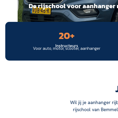
De rijschool voor aanhanger 
20
+
Instructeurs
Voor auto, motor, scooter, aanhanger
Wil jij je aanhanger ri
rijschool van Bemmel