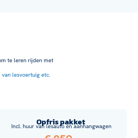
m te leren rijden met
r van lesvoertuig etc.
Opfris pakket
Incl. huur van lesauto en aanhangwagen