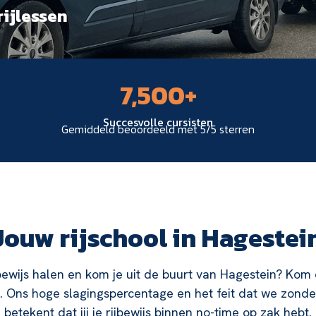
rijlessen
7,500
+
Succesvolle cursisten
Gemiddeld beoordeeld met 5/5 sterren
Jouw rijschool in Hagestei
jbewijs halen en kom je uit de buurt van Hagestein? Kom 
. Ons hoge slagingspercentage en het feit dat we zonde
betekent dat jij je rijbewijs binnen no-time op zak hebt.