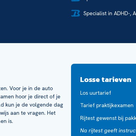
Specialist in ADHD-, 
Losse tarieven
en. Voor je in de auto
Los uurtarief
xamen hoor je direct of je
d kun je de volgende dag
Tarief praktijkexamen
wijs aan te vragen. Het
Rijtest gewenst bij pak
en is.
Na rijtest geeft instru