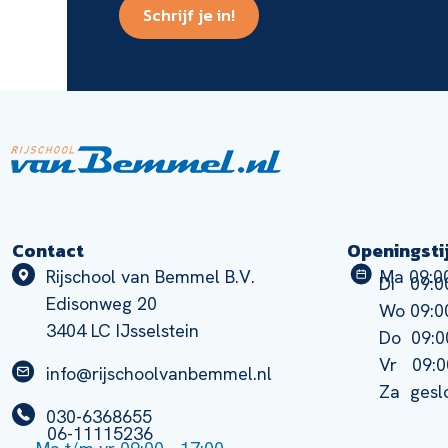
Schrijf je in!
Contact
Openingsti
Rijschool van Bemmel B.V.
Ma 09:00
Di 09:00
Edisonweg 20
Wo 09:00
3404 LC IJsselstein
Do 09:0
Vr 09:0
info@rijschoolvanbemmel.nl
Za gesl
030-6368655
06-11115236