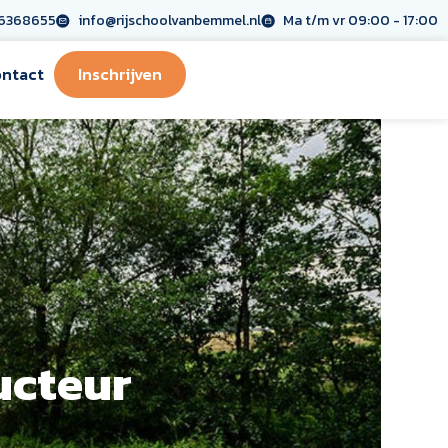
6368655
info@rijschoolvanbemmel.nl
Ma t/m vr 09:00 - 17:00
ntact
Inschrijven
ucteur