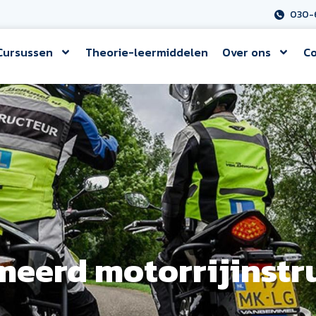
030-
Cursussen
Theorie-leermiddelen
Over ons
Co
eerd motorrijinstr