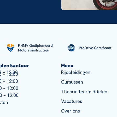
jden kantoor
Menu
 – 12:00
Rijopleidingen
 – 12:00
 – 12:00
Cursussen
0 – 12:00
Theorie-leermiddelen
0 – 12:00
Vacatures
oten
Over ons