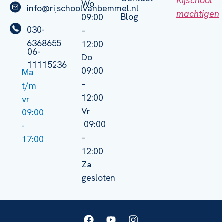
Rijschool
Wo
info@rijschoolvanbemmel.nl
machtigen
Blog
09:00
030-
–
6368655
12:00
06-
Do
11115236
09:00
Ma
–
t/m
12:00
vr
Vr
09:00
09:00
-
–
17:00
12:00
Za
gesloten