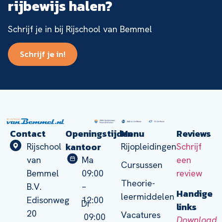
rijbewijs halen?
Schrijf je in bij Rijschool van Bemmel
Schrijf je in!
Contact
Openingstijden
Menu
Reviews
kantoor
Rijschool
Rijopleidingen
Schrijf
van
Ma
een
Cursussen
Bemmel
09:00
review
Theorie-
B.V.
–
Handige
leermiddelen
Edisonweg
12:00
Di
links
20
Vacatures
09:00
Download