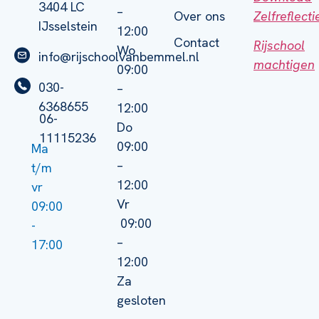
3404 LC
–
Zelfreflect
Over ons
IJsselstein
12:00
Contact
Rijschool
Wo
info@rijschoolvanbemmel.nl
machtigen
09:00
030-
–
6368655
12:00
06-
Do
11115236
09:00
Ma
–
t/m
12:00
vr
Vr
09:00
09:00
-
–
17:00
12:00
Za
gesloten