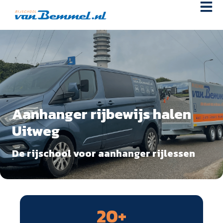
Aanhanger rijbewijs halen
Uitweg
De rijschool voor aanhanger rijlessen
20
+