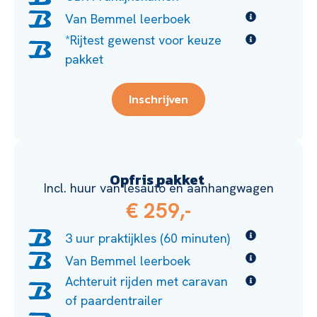
Van Bemmel leerboek
*Rijtest gewenst voor keuze
pakket
Inschrijven
Opfris pakket
Incl. huur van lesauto en aanhangwagen
€ 259,-
3 uur praktijkles (60 minuten)
Van Bemmel leerboek
Achteruit rijden met caravan
of paardentrailer