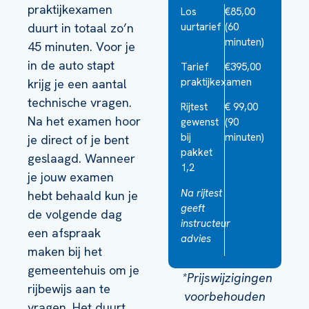
praktijkexamen
Los
€85,00
duurt in totaal zo’n
uurtarief
(60
minuten)
45 minuten. Voor je
in de auto stapt
Tarief
€395,00
praktijkexamen
krijg je een aantal
technische vragen.
Rijtest
€ 99,00
Na het examen hoor
gewenst
(90
bij
minuten)
je direct of je bent
pakket
geslaagd. Wanneer
1,2
je jouw examen
Na rijtest
hebt behaald kun je
geeft
de volgende dag
instructeur
een afspraak
advies
maken bij het
gemeentehuis om je
*Prijswijzigingen
rijbewijs aan te
voorbehouden
vragen. Het duurt