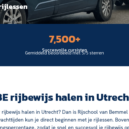
rijlessen
7,500
+
Succesvolle cursisten
Gemiddeld beoordeeld met 5/5 sterren
BE rijbewijs halen in Utrech
r rijbewijs halen in Utrecht? Dan is Rijschool van Bemme
achttijden kun je direct beginnen met je rijlessen. Bo
ngspercentage, zodat je snel en succesvol je rijbewijs o