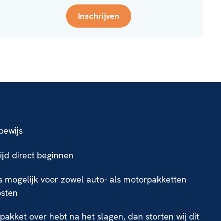
Inschrijven
jbewijs
tijd direct beginnen
is mogelijk voor zowel auto- als motorpakketten
osten
e pakket over hebt na het slagen, dan storten wij dit