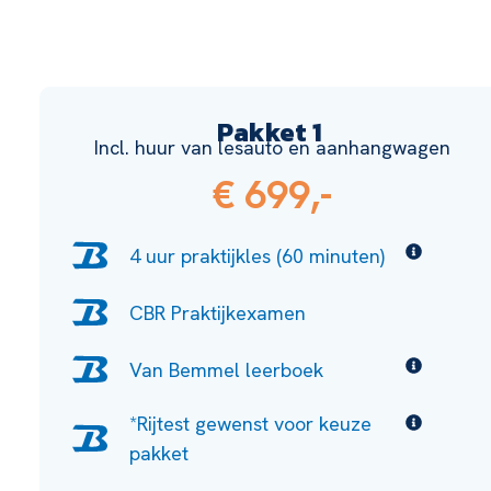
Pakket 1
Incl. huur van lesauto en aanhangwagen
€ 699,-
4 uur praktijkles (60 minuten)
CBR Praktijkexamen
Van Bemmel leerboek
*Rijtest gewenst voor keuze
pakket