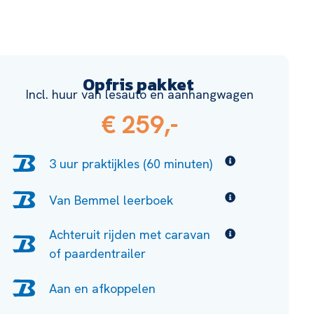
Opfris pakket
Incl. huur van lesauto en aanhangwagen
€ 259,-
3 uur praktijkles (60 minuten)
Van Bemmel leerboek
Achteruit rijden met caravan
of paardentrailer
Aan en afkoppelen