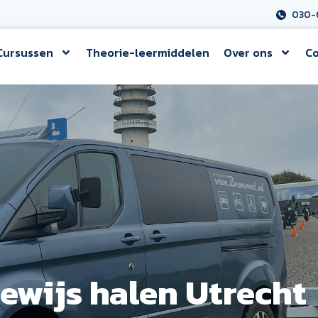
030-
Cursussen
Theorie-leermiddelen
Over ons
Co
ewijs halen Utrecht