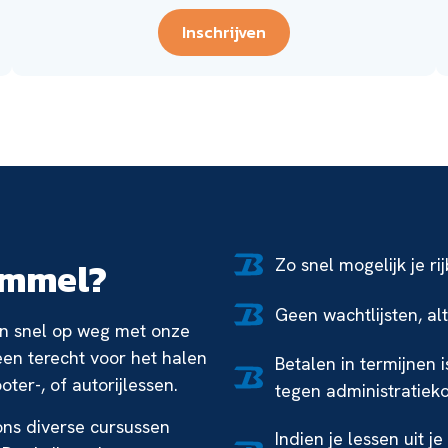
Inschrijven
emmel?
Zo snel mogelijk je ri
Geen wachtlijsten, al
 en snel op weg met onze
leen terecht voor het halen
Betalen in termijnen 
ter-, of autorijlessen.
tegen administratiek
 ons diverse cursussen
Indien je lessen uit j