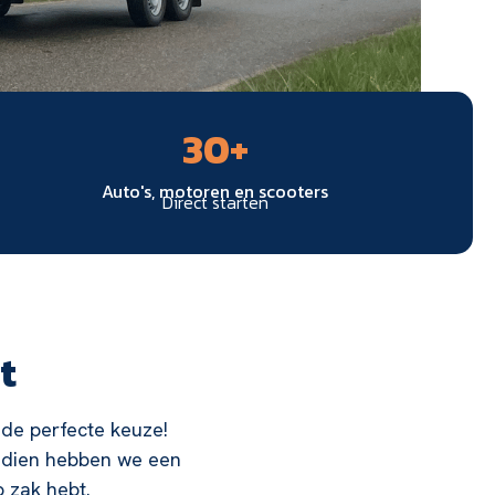
30
+
Auto's, motoren en scooters
Direct starten
t
l de perfecte keuze!
vendien hebben we een
p zak hebt.