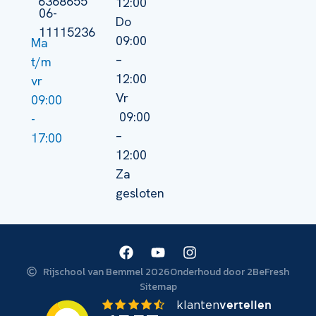
6368655
12:00
06-
Do
11115236
09:00
Ma
–
t/m
12:00
vr
Vr
09:00
09:00
-
–
17:00
12:00
Za
gesloten
Rijschool van Bemmel 2026
Onderhoud door 2BeFresh
Sitemap