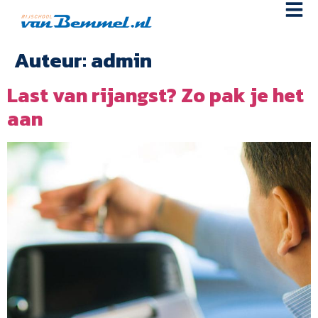
Auteur:
admin
Last van rijangst? Zo pak je het
aan