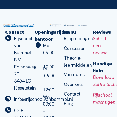
Contact
Openingstijden
Menu
Reviews
kantoor
Rijschool
Rijopleidingen
Schrijf
van
Ma
een
Cursussen
Bemmel
09:00
review
Theorie-
B.V.
–
Handige
leermiddelen
Edisonweg
12:00
Di
links
20
Vacatures
09:00
Download
3404 LC
–
Zelfreflect
Over ons
IJsselstein
12:00
Contact
Rijschool
Wo
info@rijschoolvanbemmel.nl
machtigen
Blog
09:00
030-
–