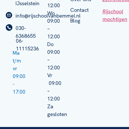
IJsselstein
12:00
Contact
Rijschool
Wo
info@rijschoolvanbemmel.nl
machtigen
Blog
09:00
030-
–
6368655
12:00
06-
Do
11115236
09:00
Ma
–
t/m
12:00
vr
Vr
09:00
09:00
-
–
17:00
12:00
Za
gesloten