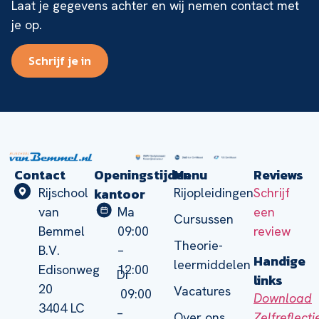
Laat je gegevens achter en wij nemen contact met
je op.
Schrijf je in
Contact
Openingstijden
Menu
Reviews
kantoor
Rijschool
Rijopleidingen
Schrijf
van
Ma
een
Cursussen
Bemmel
09:00
review
Theorie-
B.V.
–
Handige
leermiddelen
Edisonweg
12:00
Di
links
20
Vacatures
09:00
Download
3404 LC
–
Zelfreflect
Over ons