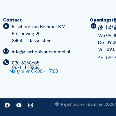
Contact
Openingsti
Rijschool van Bemmel B.V.
Ma 09:00
Di 09:00
Edisonweg 20
Wo 09:00
3404 LC IJsselstein
Do 09:0
Vr 09:0
info@rijschoolvanbemmel.nl
Za gesl
030-6368655
06-11115236
Ma t/m vr 09:00 - 17:00
Rijschool van Bemmel 2026