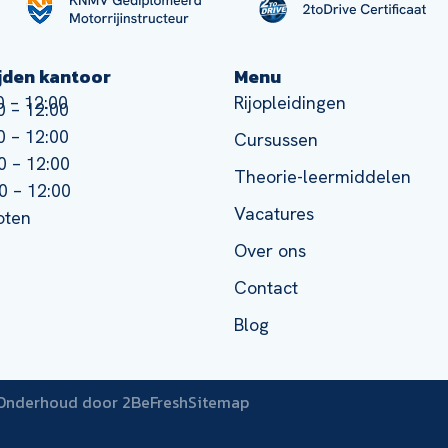
jden kantoor
Menu
 – 12:00
Rijopleidingen
 – 12:00
 – 12:00
Cursussen
0 – 12:00
Theorie-leermiddelen
0 – 12:00
Vacatures
oten
Over ons
Contact
Blog
Onderhoud door 2BeFresh
Sitemap