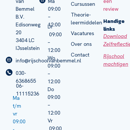
van
Ma
een
Cursussen
Bemmel
09:00
review
Theorie-
B.V.
–
Handige
leermiddelen
Edisonweg
12:00
Di
links
20
Vacatures
09:00
Download
3404 LC
–
Zelfreflect
Over ons
IJsselstein
12:00
Contact
Rijschool
Wo
info@rijschoolvanbemmel.nl
machtigen
09:00
030-
–
6368655
12:00
06-
Do
11115236
09:00
Ma
–
t/m
12:00
vr
Vr
09:00
09:00
-