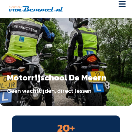
Motorrijschool De Meern
Geen wachttijden, direct lessen
20
+