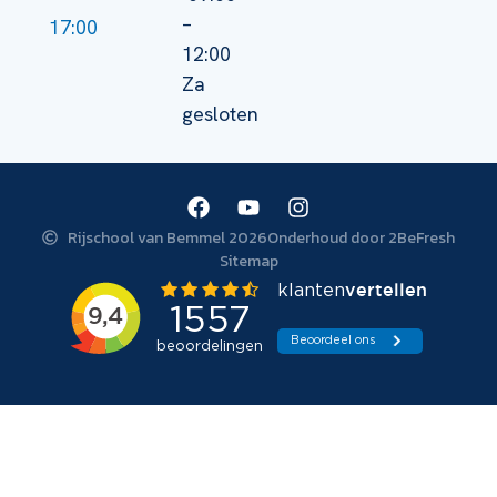
–
17:00
12:00
Za
gesloten
Rijschool van Bemmel 2026
Onderhoud door 2BeFresh
Sitemap