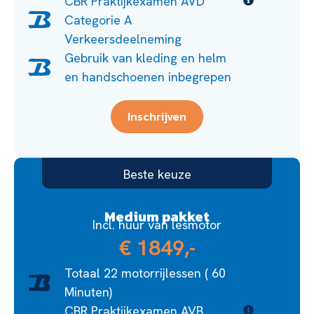
CBR Praktijkexamen AVD
Categorie A
Verkeersdeelneming
Gebruik van kleding en helm
en handschoenen inbegrepen
Inschrijven
Beste keuze
Medium pakket
Incl. huur van lesmotor
€ 1849,-
Totaal 22 motorrijlessen ( 60
Minuten)
CBR Praktijkexamen AVB