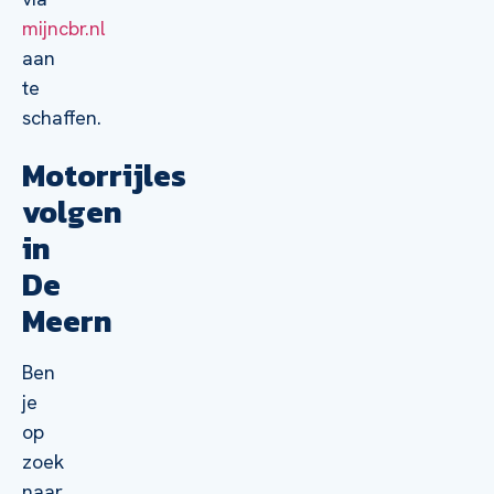
mijncbr.nl
aan
te
schaffen.
Motorrijles
volgen
in
De
Meern
Ben
je
op
zoek
naar