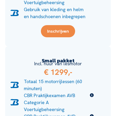
Voertuigbeheersing
Gebruik van kleding en helm
en handschoenen inbegrepen
Inschrijven
Small pakket
Incl. huur van lesmotor
€ 1299,-
Totaal 15 motorrijlessen (60
minuten)
CBR Praktijkexamen AVB
Categorie A
Voertuigbeheersing