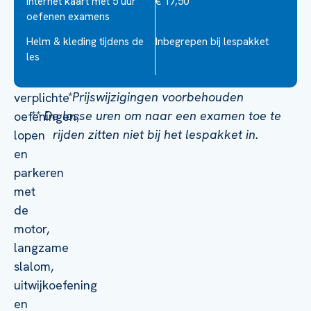
Internet kaart met 5 uur
€ 17,50
worden
oefenen examens
afgenomen.
Er
Helm & kleding tijdens de
Inbegrepen bij lespakket
les
zijn
4
*Prijswijzigingen voorbehouden
verplichte
** De losse uren om naar een examen toe te
oefeningen;
rijden zitten niet bij het lespakket in.
lopen
en
parkeren
met
de
motor,
langzame
slalom,
uitwijkoefening
en