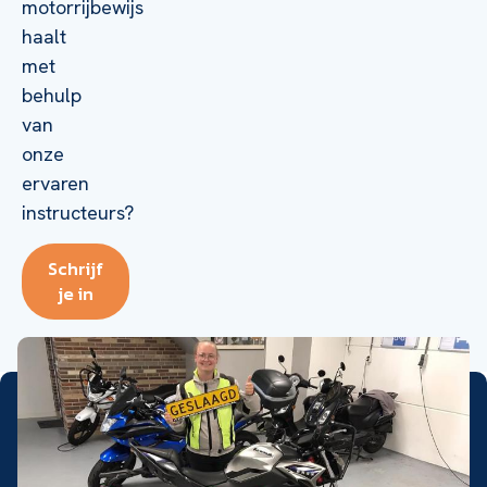
motorrijbewijs
haalt
met
behulp
van
onze
ervaren
instructeurs?
Schrijf
je in