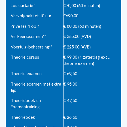
Examen
Los uurtarief
€70,00 (60 minuten)
Vervolgpakket 10 uur
€690,00
AVB
Privé les 1 op 1
€ 80,00 (60 minuten)
examen,
voertuigbeheersing;
Verkeersexamen**
€ 385,00 (AVD)
bestaat
Voertuig-beheersing**
€ 225,00 (AVB)
uit
Theorie cursus
€ 99,00 (1 zaterdag excl.
12
theorie examen)
bijzondere
Theorie examen
€ 69,50
verrichtingen,
waarvan
Theorie examen met extra
€ 95,00
er
tijd
7
Theorieboek en
€ 47,50
tijdens
Examentraining
het
Theorieboek
€ 26,50
examen