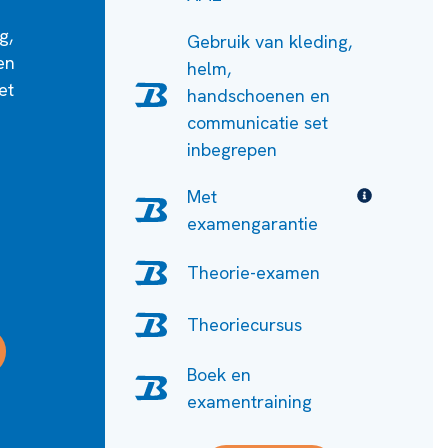
g,
Gebruik van kleding,
en
helm,
et
handschoenen en
communicatie set
inbegrepen
Met
examengarantie
Theorie-examen
Theoriecursus
Boek en
examentraining