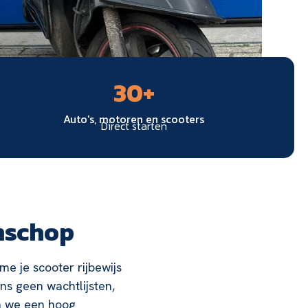
30
+
Auto's, motoren en scooters
Direct starten
enschop
me je scooter rijbewijs
ons geen wachtlijsten,
en we een hoog