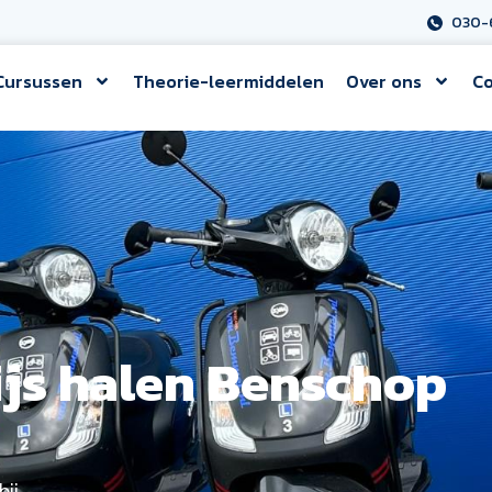
030-
Cursussen
Theorie-leermiddelen
Over ons
Co
ijs halen Benschop
bij