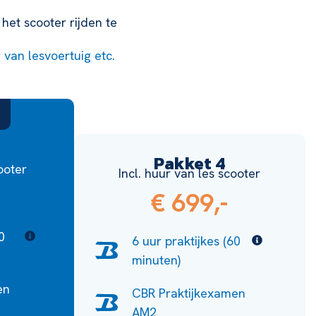
het scooter rijden te
r van lesvoertuig etc.
Pakket 4
cooter
Incl. huur van les scooter
€ 699,-
0
6 uur praktijkes (60
minuten)
en
CBR Praktijkexamen
AM2