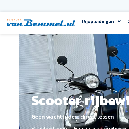
Rijopleidingen
Scooter rijbew
Geen wachttijden, direct lessen
Veiligheid voorop! Haal je scooterrijbewijs 