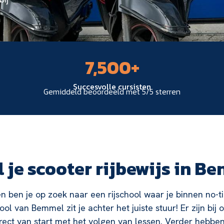
7,500
+
Succesvolle cursisten
Gemiddeld beoordeeld met 5/5 sterren
 je scooter rijbewijs in B
n ben je op zoek naar een rijschool waar je binnen no-ti
hool van Bemmel zit je achter het juiste stuur! Er zijn bij 
irect van start met het volgen van lessen. Verder hebb