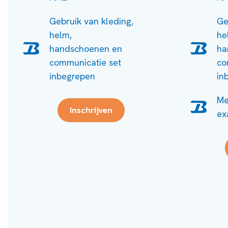
Gebruik van kleding,
Ge
helm,
he
handschoenen en
ha
communicatie set
co
inbegrepen
in
Me
Inschrijven
ex