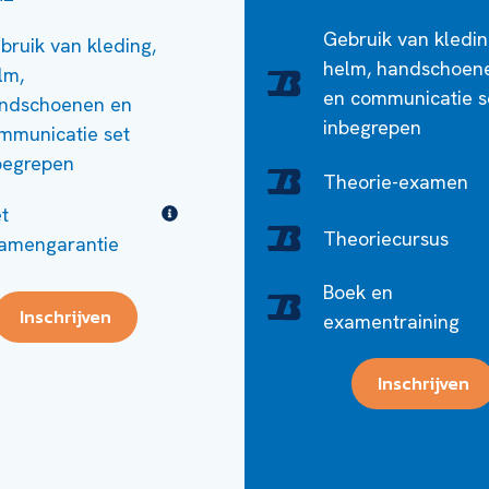
Gebruik van kledin
bruik van kleding,
helm, handschoen
lm,
en communicatie s
ndschoenen en
inbegrepen
mmunicatie set
begrepen
Theorie-examen
t
Theoriecursus
amengarantie
Boek en
Inschrijven
examentraining
Inschrijven