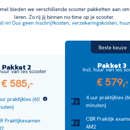
mmel bieden we verschillende scooter pakketten aan om 
leren. Zo rij jij binnen no-time op je scooter.
all-in! Dus geen inschrijfkosten, verzekeringskosten, huu
Beste keuze
Pakket 3
Pakket 2
Incl. huur van les s
 huur van les scooter
€ 579,-
€ 585,-
4 uur praktijkles (6
uur praktijkles (60
minuten)
nuten)
CBR Praktijk exam
R Praktijkexamen
AM2
M2