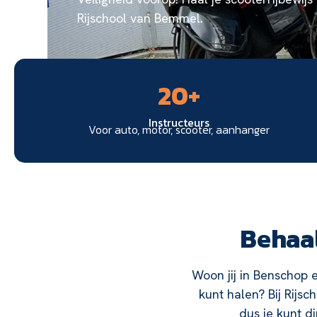
Rijschool van Bemmel.
20
+
Instructeurs
Voor auto, motor, scooter, aanhanger
Behaal
Woon jij in Benschop e
kunt halen? Bij Rijsc
dus je kunt d