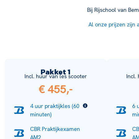
Bij Rijschool van Be
Al onze prijzen zijn 
Pakket 1
Incl. huur van les scooter
Incl.
€ 455,-
4 uur praktijkles (60
6 
minuten)
mi
CBR Praktijkexamen
CB
AM2
A