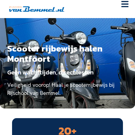
Scooter rijbewijs halen
Montfoort
Geen wachttijden, direct lessen
Veiligheid voorop! Haal je scooterrijbewijs bij
Rijschool van Bemmel.
20
+