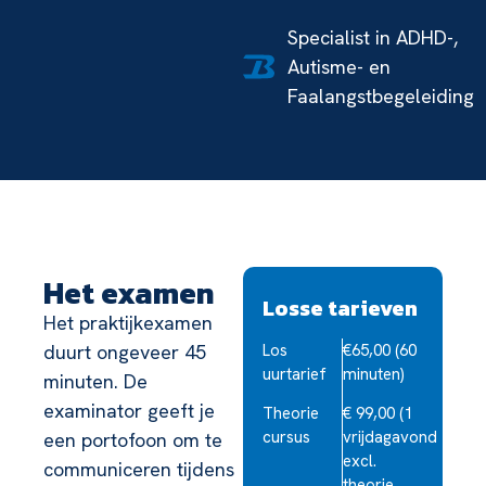
Specialist in ADHD-,
Autisme- en
Faalangstbegeleiding
Het examen
Losse tarieven
Het praktijkexamen
duurt ongeveer 45
Los
€65,00 (60
uurtarief
minuten)
minuten. De
examinator geeft je
Theorie
€ 99,00 (1
cursus
vrijdagavond
een portofoon om te
excl.
communiceren tijdens
theorie