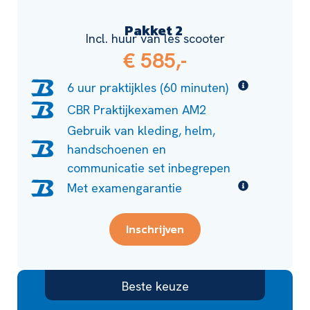
Pakket 2
Incl. huur van les scooter
€ 585,-
6 uur praktijkles (60 minuten)
CBR Praktijkexamen AM2
Gebruik van kleding, helm,
handschoenen en
communicatie set inbegrepen
Met examengarantie
Inschrijven
Beste keuze