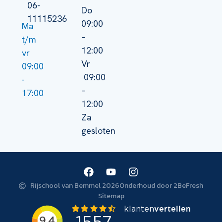
06-
Do
11115236
09:00
Ma
–
t/m
12:00
vr
Vr
09:00
09:00
-
–
17:00
12:00
Za
gesloten
Rijschool van Bemmel 2026
Onderhoud door 2BeFresh
Sitemap