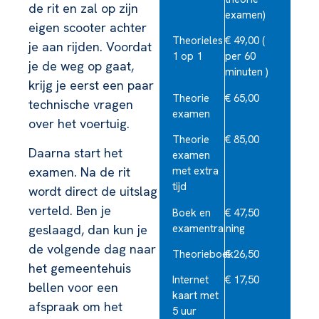
de rit en zal op zijn
examen)
eigen scooter achter
Theorieles
€ 49,00 (
je aan rijden. Voordat
1 op 1
per 60
je de weg op gaat,
minuten )
krijg je eerst een paar
Theorie
€ 65,00
technische vragen
examen
over het voertuig.
Theorie
€ 85,00
Daarna start het
examen
examen. Na de rit
met extra
tijd
wordt direct de uitslag
verteld. Ben je
Boek en
€ 47,50
examentraining
geslaagd, dan kun je
de volgende dag naar
Theorieboek
€ 26,50
het gemeentehuis
Internet
€ 17,50
bellen voor een
kaart met
afspraak om het
5 uur