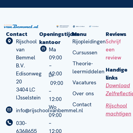
Contact
Openingstijden
Menu
Reviews
kantoor
Rijschool
Rijopleidingen
Schrijf
van
Ma
een
Cursussen
Bemmel
09:00
review
Theorie-
B.V.
–
Handige
leermiddelen
Edisonweg
12:00
Di
links
20
Vacatures
09:00
Download
3404 LC
–
Zelfreflect
Over ons
IJsselstein
12:00
Contact
Rijschool
Wo
info@rijschoolvanbemmel.nl
machtigen
09:00
030-
–
6368655
12:00