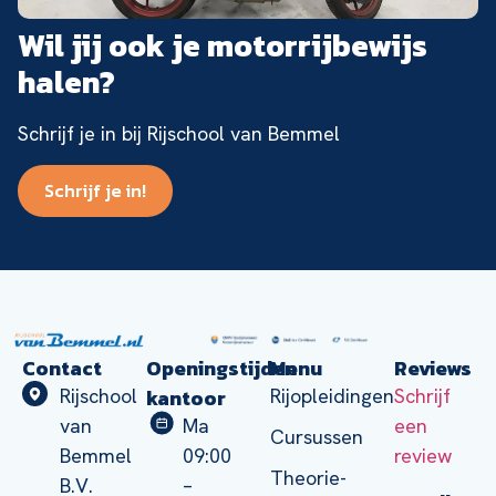
Wil jij ook je motorrijbewijs
halen?
Schrijf je in bij Rijschool van Bemmel
Schrijf je in!
Contact
Openingstijden
Menu
Reviews
kantoor
Rijschool
Rijopleidingen
Schrijf
van
Ma
een
Cursussen
Bemmel
09:00
review
Theorie-
B.V.
–