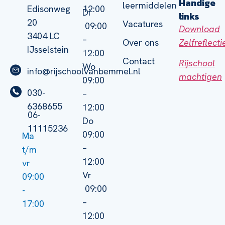
Handige
leermiddelen
Edisonweg
12:00
Di
links
20
Vacatures
09:00
Download
3404 LC
–
Zelfreflect
Over ons
IJsselstein
12:00
Contact
Rijschool
Wo
info@rijschoolvanbemmel.nl
machtigen
09:00
030-
–
6368655
12:00
06-
Do
11115236
09:00
Ma
–
t/m
12:00
vr
Vr
09:00
09:00
-
–
17:00
12:00