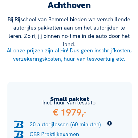
Achthoven
Bij Rijschool van Bemmel bieden we verschillende
autorijles pakketten aan om het autorijden te
leren. Zo rij jij binnen no-time in de auto door het
land.
Al onze prijzen zijn all-in! Dus geen inschrijfkosten,
verzekeringskosten, huur van lesvoertuig etc.
Small pakket
Incl. huur van lesauto
€ 1979,-
20 autorijlessen (60 minuten)
CBR Praktijkexamen