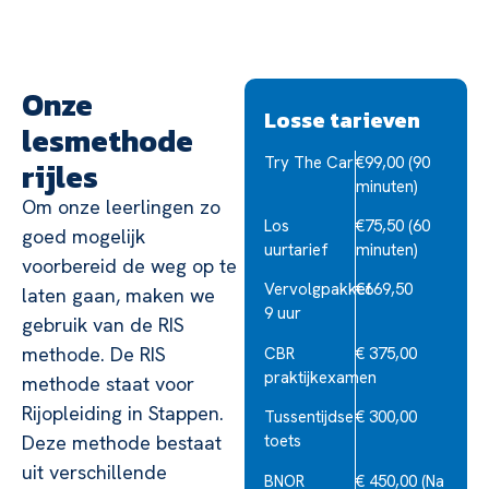
Onze
Losse tarieven
lesmethode
Try The Car
€99,00 (90
rijles
minuten)
Om onze leerlingen zo
Los
€75,50 (60
goed mogelijk
uurtarief
minuten)
voorbereid de weg op te
Vervolgpakket
€669,50
laten gaan, maken we
9 uur
gebruik van de RIS
methode. De RIS
CBR
€ 375,00
praktijkexamen
methode staat voor
Rijopleiding in Stappen.
Tussentijdse
€ 300,00
Deze methode bestaat
toets
uit verschillende
BNOR
€ 450,00 (Na