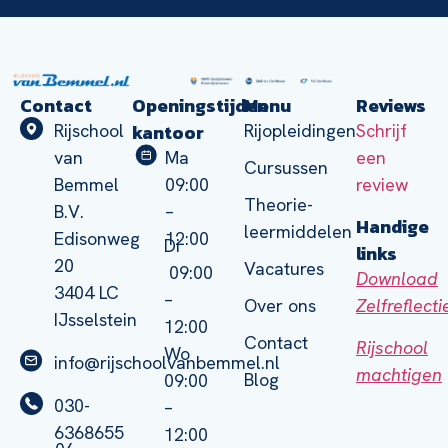
Contact
Openingstijden
Menu
Reviews
kantoor
Rijschool
Rijopleidingen
Schrijf
van
Ma
een
Cursussen
Bemmel
09:00
review
Theorie-
B.V.
–
Handige
leermiddelen
Edisonweg
12:00
Di
links
20
Vacatures
09:00
Download
3404 LC
–
Zelfreflect
Over ons
IJsselstein
12:00
Contact
Rijschool
Wo
info@rijschoolvanbemmel.nl
machtigen
Blog
09:00
030-
–
6368655
12:00