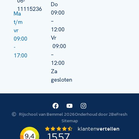
06-
Do
11115236
09:00
Ma
–
t/m
12:00
vr
Vr
09:00
09:00
-
–
17:00
12:00
Za
gesloten
Rijschool van Bemmel 2026
Onderhoud door 2BeFresh
Sitemap