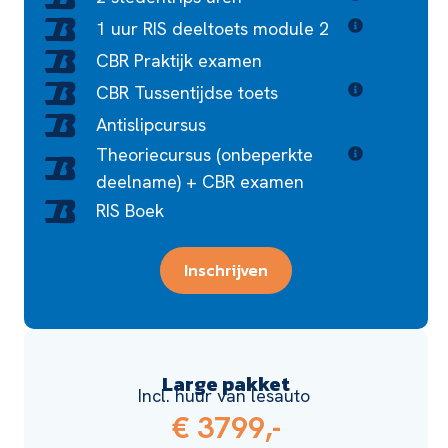
1 uur RIS deeltoets module 2
CBR Praktijk examen
CBR Tussentijdse toets
Antislipcursus
Theoriecursus (onbeperkte
deelname) + CBR examen
RIS Boek
Inschrijven
Large pakket
Incl. huur van lesauto
€ 3799,-