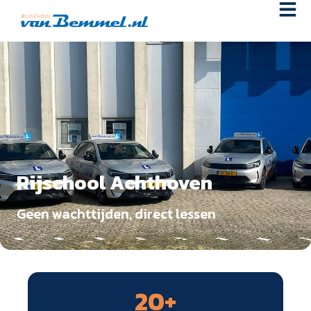
Rijschool Achthoven
Geen wachttijden, direct lessen
20
+