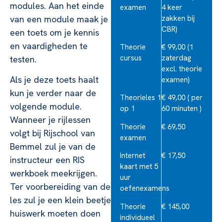
modules. Aan het einde
examen
4 keer
zakken bij
van een module maak je
CBR)
een toets om je kennis
en vaardigheden te
Theorie
€ 99,00 (1
cursus
zaterdag
testen.
excl. theorie
Als je deze toets haalt
examen)
kun je verder naar de
Theorieles 1
€ 49,00 ( per
volgende module.
op 1
60 minuten )
Wanneer je rijlessen
Theorie
€ 69,50
volgt bij Rijschool van
examen
Bemmel zul je van de
Internet
€ 17,50
instructeur een RIS
kaart met 5
werkboek meekrijgen.
uur
Ter voorbereiding van de
oefenexamens
les zul je een klein beetje
Theorie
€ 145,00
huiswerk moeten doen
individueel