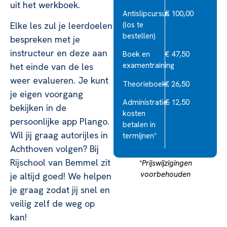
uit het werkboek.
Antislipcursus
€ 100,00
(los te
Elke les zul je leerdoelen
bestellen)
bespreken met je
instructeur en deze aan
Boek en
€ 47,50
examentraining
het einde van de les
weer evalueren. Je kunt
Theorieboek
€ 26,50
je eigen voorgang
Administratie-
€ 12,50
bekijken in de
kosten
persoonlijke app Plango.
betalen in
Wil jij graag autorijles in
termijnen*
Achthoven volgen? Bij
Rijschool van Bemmel zit
*Prijswijzigingen
voorbehouden
je altijd goed! We helpen
je graag zodat jij snel en
veilig zelf de weg op
kan!