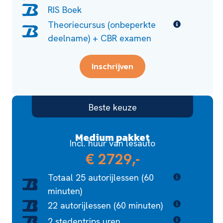
RIS Boek
Theoriecursus (onbeperkte
deelname) + CBR examen
Inschrijven
Beste keuze
Medium pakket
Incl. huur van lesauto
€ 2729,-
Totaal 25 autorijlessen (60
minuten)
22 autorijlessen (60 minuten)
2 stedentrips uren