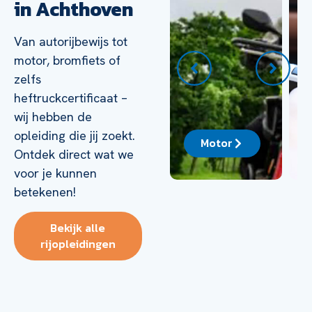
in Achthoven
Van autorijbewijs tot
motor, bromfiets of
zelfs
heftruckcertificaat –
wij hebben de
opleiding die jij zoekt.
ck
Auto
Motor
Ontdek direct wat we
voor je kunnen
betekenen!
Bekijk alle
rijopleidingen