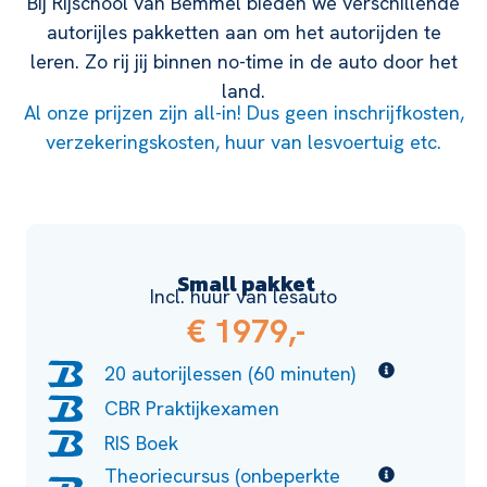
Bij Rijschool van Bemmel bieden we verschillende
autorijles pakketten aan om het autorijden te
leren. Zo rij jij binnen no-time in de auto door het
land.
Al onze prijzen zijn all-in! Dus geen inschrijfkosten,
verzekeringskosten, huur van lesvoertuig etc.
Small pakket
Incl. huur van lesauto
€ 1979,-
20 autorijlessen (60 minuten)
CBR Praktijkexamen
RIS Boek
Theoriecursus (onbeperkte