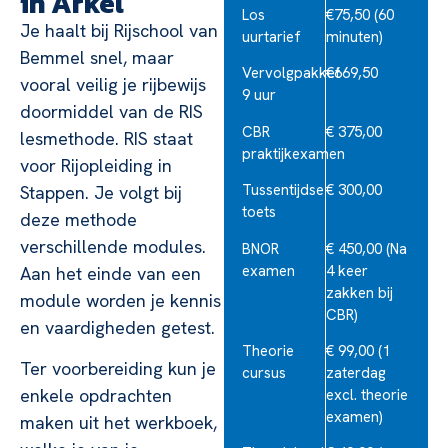
in Arkel
Los
€75,50 (60
Je haalt bij Rijschool van
uurtarief
minuten)
Bemmel snel, maar
Vervolgpakket
€669,50
vooral veilig je rijbewijs
9 uur
doormiddel van de RIS
CBR
€ 375,00
lesmethode. RIS staat
praktijkexamen
voor Rijopleiding in
Tussentijdse
€ 300,00
Stappen. Je volgt bij
toets
deze methode
verschillende modules.
BNOR
€ 450,00 (Na
examen
4 keer
Aan het einde van een
zakken bij
module worden je kennis
CBR)
en vaardigheden getest.
Theorie
€ 99,00 (1
Ter voorbereiding kun je
cursus
zaterdag
enkele opdrachten
excl. theorie
examen)
maken uit het werkboek,