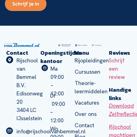
Schrijf je in
Contact
Openingstijden
Menu
Reviews
kantoor
Rijschool
Rijopleidingen
Schrijf
van
Ma
een
Cursussen
Bemmel
09:00
review
Theorie-
B.V.
–
Handige
leermiddelen
Edisonweg
12:00
Di
links
20
Vacatures
09:00
Download
3404 LC
–
Zelfreflect
Over ons
IJsselstein
12:00
Contact
Rijschool
Wo
info@rijschoolvanbemmel.nl
machtigen
Blog
09:00