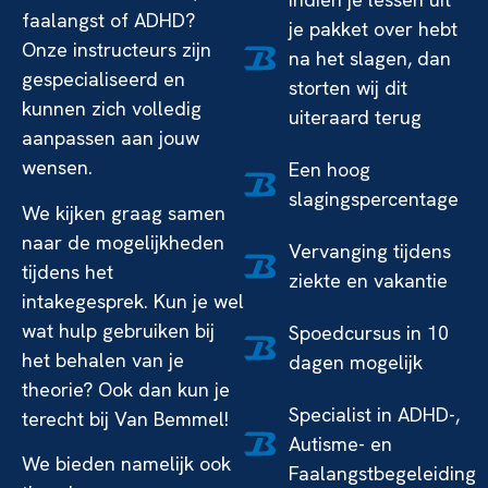
faalangst of ADHD?
je pakket over hebt
Onze instructeurs zijn
na het slagen, dan
gespecialiseerd en
storten wij dit
kunnen zich volledig
uiteraard terug
aanpassen aan jouw
wensen.
Een hoog
slagingspercentage
We kijken graag samen
naar de mogelijkheden
Vervanging tijdens
tijdens het
ziekte en vakantie
intakegesprek. Kun je wel
wat hulp gebruiken bij
Spoedcursus in 10
het behalen van je
dagen mogelijk
theorie? Ook dan kun je
Specialist in ADHD-,
terecht bij Van Bemmel!
Autisme- en
We bieden namelijk ook
Faalangstbegeleiding