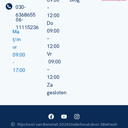
030-
–
6368655
12:00
06-
Do
11115236
09:00
Ma
–
t/m
12:00
vr
Vr
09:00
09:00
-
–
17:00
12:00
Za
gesloten
Rijschool van Bemmel 2026
Onderhoud door 2BeFresh