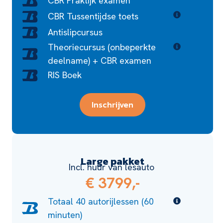
CBR Praktijk examen
CBR Tussentijdse toets
Antislipcursus
Theoriecursus (onbeperkte
deelname) + CBR examen
RIS Boek
Inschrijven
Large pakket
Incl. huur van lesauto
€ 3799,-
Totaal 40 autorijlessen (60
minuten)