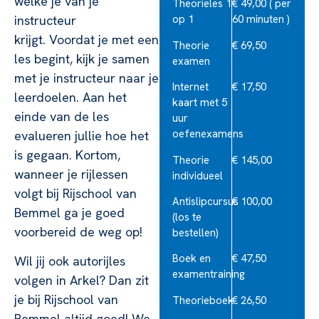
welke je van je
Theorieles 1
€ 49,00 ( per
instructeur
op 1
60 minuten )
krijgt. Voordat je met een
Theorie
€ 69,50
les begint, kijk je samen
examen
met je instructeur naar je
Internet
€ 17,50
leerdoelen. Aan het
kaart met 5
einde van de les
uur
oefenexamens
evalueren jullie hoe het
is gegaan. Kortom,
Theorie
€ 145,00
wanneer je rijlessen
individueel
volgt bij Rijschool van
Antislipcursus
€ 100,00
Bemmel ga je goed
(los te
voorbereid de weg op!
bestellen)
Boek en
€ 47,50
Wil jij ook autorijles
examentraining
volgen in Arkel? Dan zit
je bij Rijschool van
Theorieboek
€ 26,50
Bemmel altijd goed! We