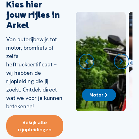
Kies hier
jouw rijles in
Arkel
Van autorijbewijs tot
motor, bromfiets of
zelfs
heftruckcertificaat –
wij hebben de
rijopleiding die jij
zoekt. Ontdek direct
ck
Auto
Motor
wat we voor je kunnen
betekenen!
Bekijk alle
rijopleidingen