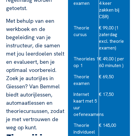
examen
4 keer
getoetst.
zakken bij
CBR)
Met behulp van een
Theorie
€ 99,00 (1
werkboek en de
cursus
zaterdag
begeleiding van je
excl. theorie
instructeur, die samen
examen)
met jou leerdoelen stelt
Theorieles 1
€ 49,00 ( per
en evalueert, ben je
op 1
60 minuten )
optimaal voorbereid.
Theorie
€ 69,50
Zoek je autorijles in
examen
Giessen? Van Bemmel
biedt autorijlessen,
Internet
€ 17,50
kaart met 5
automaatlessen en
uur
theoriecursussen, zodat
oefenexamens
je met vertrouwen de
Theorie
€ 145,00
weg op kunt.
individueel