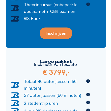
Theoriecursus (onbeperkte
deelname) + CBR examen
RIS Boek
Inschrijven
Large pakket
Incl. huur van lesauto
€ 3799,-
Totaal 40 autorijlessen (60
minuten)
37 autorijlessen (60 minuten)
2 stedentrip uren