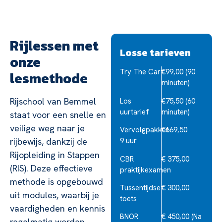
Rijlessen met
Losse tarieven
onze
Try The Car
€99,00 (90
lesmethode
minuten)
Rijschool van Bemmel
Los
€75,50 (60
uurtarief
minuten)
staat voor een snelle en
veilige weg naar je
Vervolgpakket
€669,50
9 uur
rijbewijs, dankzij de
Rijopleiding in Stappen
CBR
€ 375,00
(RIS). Deze effectieve
praktijkexamen
methode is opgebouwd
Tussentijdse
€ 300,00
uit modules, waarbij je
toets
vaardigheden en kennis
BNOR
€ 450,00 (Na
regelmatig worden