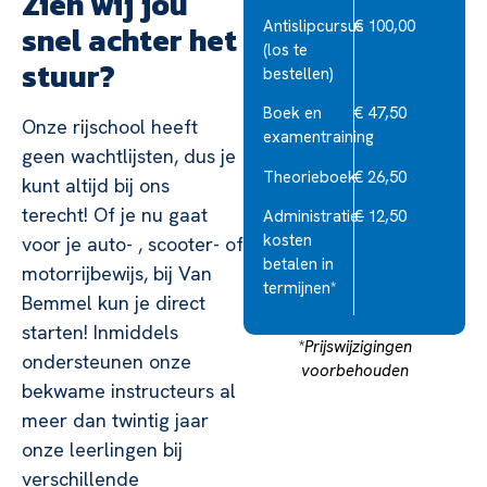
Zien wij jou
Antislipcursus
€ 100,00
snel achter het
(los te
stuur?
bestellen)
Boek en
€ 47,50
Onze rijschool heeft
examentraining
geen wachtlijsten, dus je
Theorieboek
€ 26,50
kunt altijd bij ons
terecht! Of je nu gaat
Administratie-
€ 12,50
kosten
voor je auto- , scooter- of
betalen in
motorrijbewijs, bij Van
termijnen*
Bemmel kun je direct
starten! Inmiddels
*Prijswijzigingen
ondersteunen onze
voorbehouden
bekwame instructeurs al
meer dan twintig jaar
onze leerlingen bij
verschillende