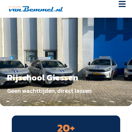
Rijschool Giessen
Geen wachttijden, direct lessen
20
+