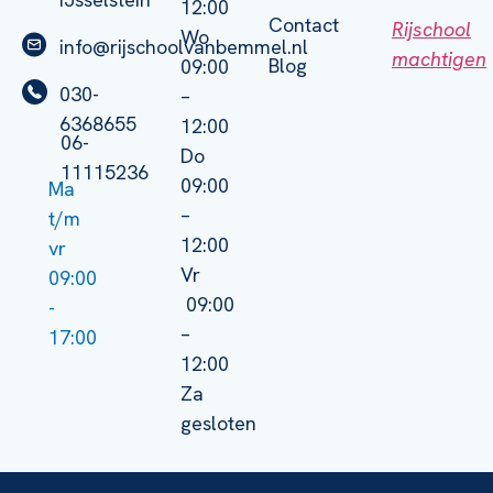
12:00
Contact
Rijschool
Wo
info@rijschoolvanbemmel.nl
machtigen
Blog
09:00
030-
–
6368655
12:00
06-
Do
11115236
09:00
Ma
–
t/m
12:00
vr
Vr
09:00
09:00
-
–
17:00
12:00
Za
gesloten