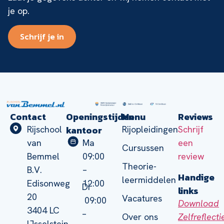
je op.
Schrijf je in
Contact
Openingstijden
Menu
Reviews
kantoor
Rijschool
Rijopleidingen
Schrijf
van
Ma
een
Cursussen
Bemmel
09:00
review
Theorie-
B.V.
–
Handige
leermiddelen
Edisonweg
12:00
Di
links
20
Vacatures
09:00
Download
3404 LC
–
Zelfreflect
Over ons
IJsselstein