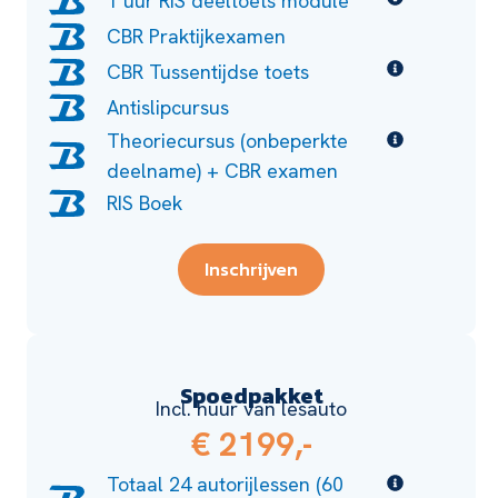
1 uur RIS deeltoets module
CBR Praktijkexamen
CBR Tussentijdse toets
Antislipcursus
Theoriecursus (onbeperkte
deelname) + CBR examen
RIS Boek
Inschrijven
Spoedpakket
Incl. huur van lesauto
€ 2199,-
Totaal 24 autorijlessen (60