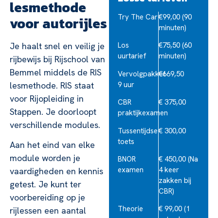
lesmethode
Try The Car
€99,00 (90
voor autorijles
minuten)
Je haalt snel en veilig je
Los
€75,50 (60
uurtarief
minuten)
rijbewijs bij Rijschool van
Bemmel middels de RIS
Vervolgpakket
€669,50
9 uur
lesmethode. RIS staat
voor Rijopleiding in
CBR
€ 375,00
Stappen. Je doorloopt
praktijkexamen
verschillende modules.
Tussentijdse
€ 300,00
toets
Aan het eind van elke
module worden je
BNOR
€ 450,00 (Na
examen
4 keer
vaardigheden en kennis
zakken bij
getest. Je kunt ter
CBR)
voorbereiding op je
Theorie
€ 99,00 (1
rijlessen een aantal