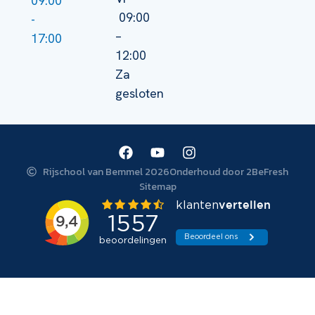
09:00
09:00
-
–
17:00
12:00
Za
gesloten
Rijschool van Bemmel 2026
Onderhoud door 2BeFresh
Sitemap