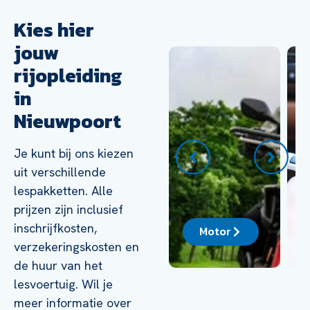
Kies hier
jouw
rijopleiding
in
Nieuwpoort
Je kunt bij ons kiezen
uit verschillende
lespakketten. Alle
prijzen zijn inclusief
inschrijfkosten,
ck
Auto
Motor
verzekeringskosten en
de huur van het
lesvoertuig. Wil je
meer informatie over