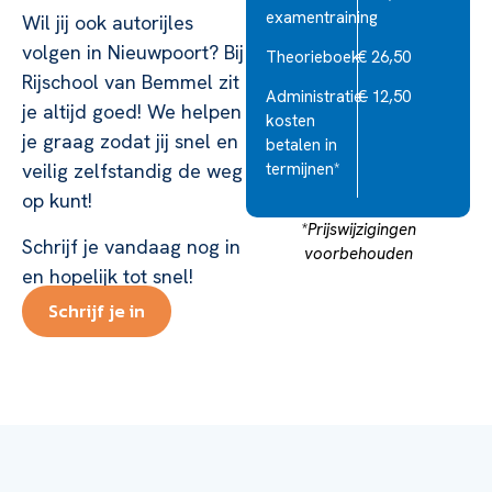
examentraining
Wil jij ook autorijles
volgen in Nieuwpoort? Bij
Theorieboek
€ 26,50
Rijschool van Bemmel zit
Administratie-
€ 12,50
je altijd goed! We helpen
kosten
je graag zodat jij snel en
betalen in
veilig zelfstandig de weg
termijnen*
op kunt!
*Prijswijzigingen
Schrijf je vandaag nog in
voorbehouden
en hopelijk tot snel!
Schrijf je in