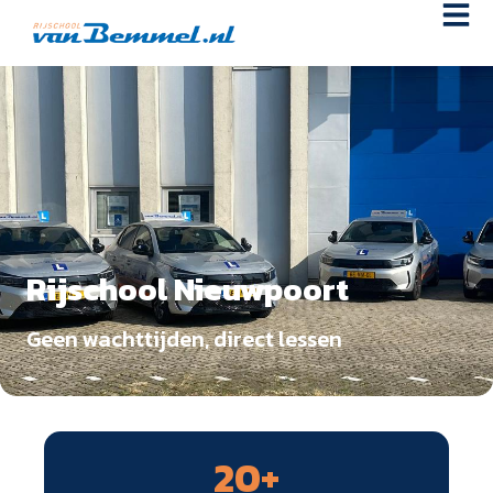
Rijschool Nieuwpoort
Geen wachttijden, direct lessen
20
+