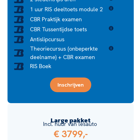
1 uur RIS deeltoets module 2
CBR Praktijk examen
CBR Tussentijdse toets
Antislipcursus
Theoriecursus (onbeperkte
deelname) + CBR examen
RIS Boek
Inschrijven
Large pakket
Incl. huur van lesauto
€ 3799,-