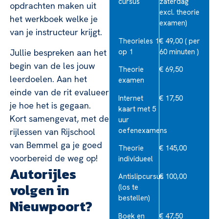
cursus
zaterdag
opdrachten maken uit
excl. theorie
het werkboek welke je
examen)
van je instructeur krijgt.
Theorieles 1
€ 49,00 ( per
op 1
60 minuten )
Jullie bespreken aan het
begin van de les jouw
Theorie
€ 69,50
leerdoelen. Aan het
examen
einde van de rit evalueer
Internet
€ 17,50
je hoe het is gegaan.
kaart met 5
Kort samengevat, met de
uur
oefenexamens
rijlessen van Rijschool
van Bemmel ga je goed
Theorie
€ 145,00
voorbereid de weg op!
individueel
Autorijles
Antislipcursus
€ 100,00
volgen in
(los te
bestellen)
Nieuwpoort?
Boek en
€ 47,50