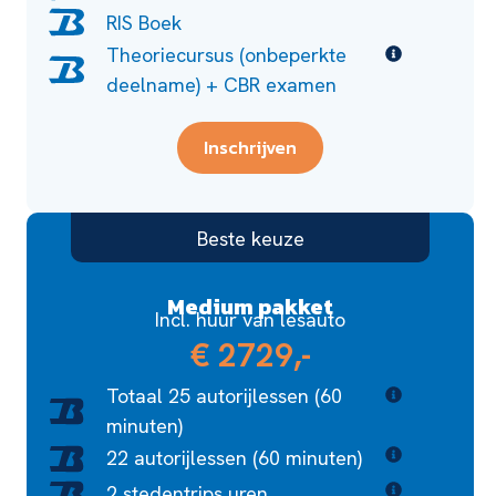
RIS Boek
Theoriecursus (onbeperkte
deelname) + CBR examen
Inschrijven
Beste keuze
Medium pakket
Incl. huur van lesauto
€ 2729,-
Totaal 25 autorijlessen (60
minuten)
22 autorijlessen (60 minuten)
2 stedentrips uren