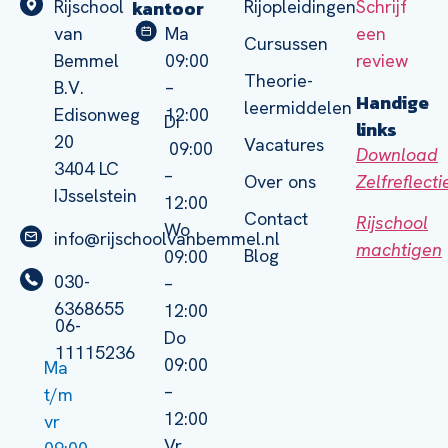
kantoor
Rijschool
Rijopleidingen
Schrijf
van
Ma
een
Cursussen
Bemmel
09:00
review
Theorie-
B.V.
–
Handige
leermiddelen
Edisonweg
12:00
Di
links
20
Vacatures
09:00
Download
3404 LC
–
Zelfreflect
Over ons
IJsselstein
12:00
Contact
Rijschool
Wo
info@rijschoolvanbemmel.nl
machtigen
Blog
09:00
030-
–
6368655
12:00
06-
Do
11115236
09:00
Ma
–
t/m
12:00
vr
Vr